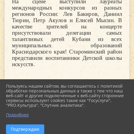
На сцене выступили лауреаты
международных конкурсов из разных
регионов России: Лев Бакиров, Даниил
Тюрин, Петр Акулов и Елисей Мысин. В
качестве зрителей на концерте
присутствовали делегации самых
талантливых детей Кубани из всех
муниципальных образований
Краснодарского края! Староминский район
представили воспитанники Детской школы
искусств.
Пользуясь нашим сайтом, вы соглашаетесь с политикой
обработки персональных данных а также с тем что наш
веб-сайт и другие подключенные к веб-сайту сторонние
2026 г. kultstar.ru
сервисы используют cookies такие как "Госуслуги",
Вход
"PRO.Культура", "Спутник аналитика".
Карта сайта
Политика обработки персональных данных
Подробнее
Сделано на KubCMS
Разработка и поддержка
Подтверждаю