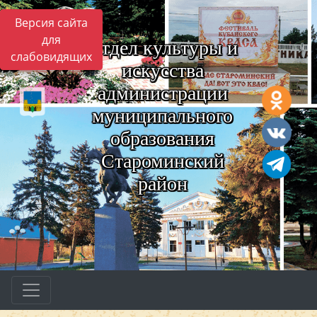
Версия сайта
для
Отдел культуры и
слабовидящих
искусства
администрации
муниципального
образования
Староминский
район