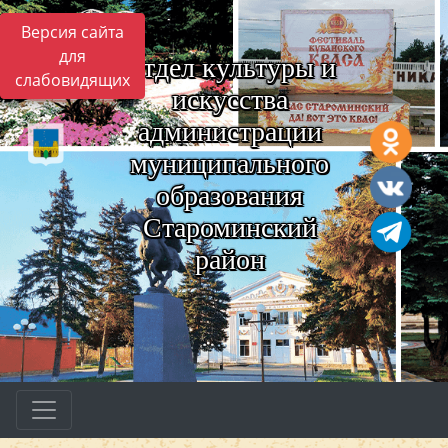
Версия сайта
для
Отдел культуры и
слабовидящих
искусства
администрации
муниципального
образования
Староминский
район