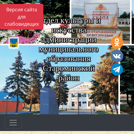
Версия сайта
для
Отдел культуры и
слабовидящих
искусства
администрации
муниципального
образования
Староминский
район