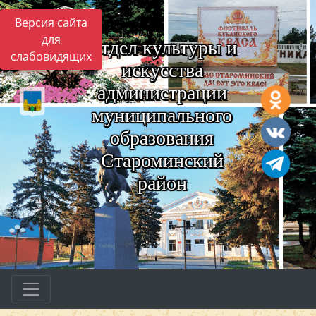
Версия сайта
для
Отдел культуры и
слабовидящих
искусства
администрации
муниципального
образования
Староминский
район