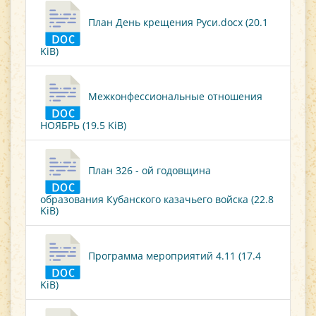
План День крещения Руси.docx (20.1
KiB)
Межконфессиональные отношения
НОЯБРЬ (19.5 KiB)
План 326 - ой годовщина
образования Кубанского казачьего войска (22.8
KiB)
Программа мероприятий 4.11 (17.4
KiB)