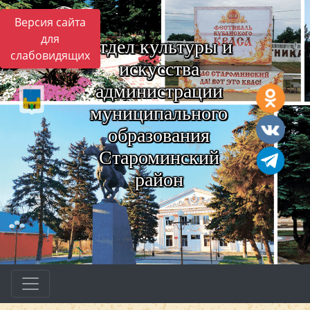
Версия сайта
для
Отдел культуры и
слабовидящих
искусства
администрации
муниципального
образования
Староминский
район