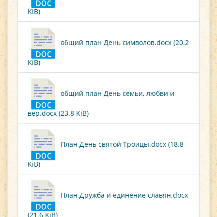
KiB)
общий план День символов.docx (20.2
KiB)
общий план День семьи, любви и
вер.docx (23.8 KiB)
План День святой Троицы.docx (18.8
KiB)
План Дружба и единение славян.docx
(21.6 KiB)