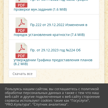
проверки мун.задания (1.6 MiB)
Пр.222 от 29.12.2022 Изменения в
порядок установления кратности (7.4 MiB)
Пр. от 29.12.2023 год №224 Об
утверждении Графика предоставления планов
(8.2 MiB)
Скачать все
Пользуясь нашим сайтом, вы соглашаетесь с политикой
обработки персональных данных а также с тем что наш
веб-сайт и другие подключенные к веб-сайту сторонние
2026 г. kultstar.ru
сервисы используют cookies такие как "Госуслуги",
Вход
"PRO.Культура", "Спутник аналитика".
Карта сайта