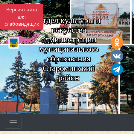
Версия сайта
для
Отдел культуры и
слабовидящих
искусства
администрации
муниципального
образования
Староминский
район